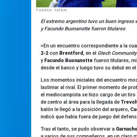
Fuente: telam
El extremo argentino tuvo un buen ingreso 
y Facundo Buonanotte fueron titulares
>En un encuentro correspondiente a la cua
2-2
con
Brentford
, en el
Gtech Community
y
Facundo Buonanotte
fueron titulares, m
desde el banco y luego tuvo su debut en el
Los momentos iniciales del encuentro mos
lastimar al rival. El primer momento de p
el mediocampista se hizo cargo de un tiro 
de centro al área para la llegada de
Trevoh
balón le llegó a la posición del arquero,
Ca
indicó que había fuera de juego del defens
Tras el tanto, se pudo observar a
Garnach
a varios de sus compañeros, en un claro 