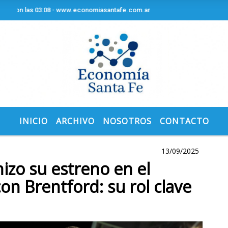
n las 03:08 - www.economiasantafe.com.ar
INICIO
ARCHIVO
NOSOTROS
CONTACTO
13/09/2025
izo su estreno en el
on Brentford: su rol clave