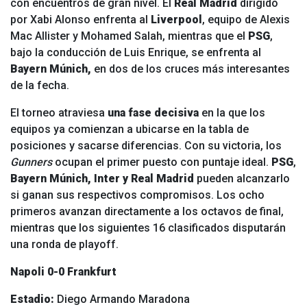
con encuentros de gran nivel. El
Real Madrid
dirigido
por Xabi Alonso enfrenta al
Liverpool
, equipo de Alexis
Mac Allister y Mohamed Salah, mientras que el
PSG
,
bajo la conducción de Luis Enrique, se enfrenta al
Bayern Múnich,
en dos de los cruces más interesantes
de la fecha.
El torneo atraviesa
una fase decisiva
en la que los
equipos ya comienzan a ubicarse en la tabla de
posiciones y sacarse diferencias. Con su victoria, los
Gunners
ocupan el primer puesto con puntaje ideal.
PSG
,
Bayern Múnich, Inter y Real Madrid
pueden alcanzarlo
si ganan sus respectivos compromisos. Los ocho
primeros avanzan directamente a los octavos de final,
mientras que los siguientes 16 clasificados disputarán
una ronda de playoff.
Napoli 0-0 Frankfurt
Estadio:
Diego Armando Maradona