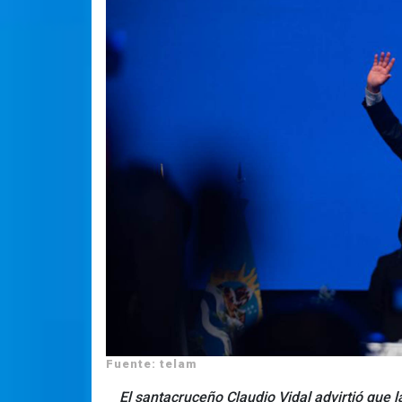
Fuente: telam
El santacruceño Claudio Vidal advirtió que l