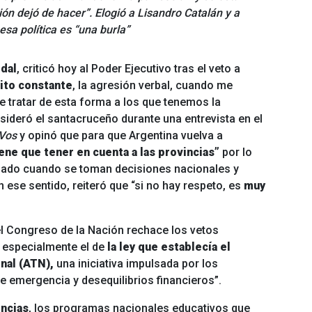
ión dejó de hacer”. Elogió a Lisandro Catalán y a
sa política es “una burla”
idal
, criticó hoy al Poder Ejecutivo tras el veto a
rito constante
, la agresión verbal, cuando me
e tratar de esta forma a los que tenemos la
sideró el santacruceño durante una entrevista en el
 Vos
y opinó que para que Argentina vuelva a
ene que tener en cuenta a las provincias”
por lo
idado cuando se toman decisiones nacionales y
n ese sentido, reiteró que “si no hay respeto, es
muy
 el Congreso de la Nación rechace los vetos
s, especialmente el de
la ley que establecía el
onal (ATN),
una iniciativa impulsada por los
e emergencia y desequilibrios financieros”.
incias
, los programas nacionales educativos que