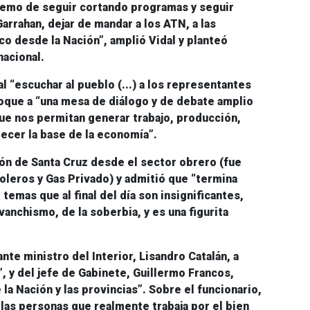
remo de seguir cortando programas y
seguir
Garrahan
, dejar de mandar a los ATN, a las
o desde la Nación”, amplió Vidal y planteó
nacional.
l “
escuchar al pueblo
(...) a los representantes
voque a “una mesa de diálogo y de debate amplio
que nos permitan
generar trabajo, producción,
lecer la base de la economía”.
ión de Santa Cruz desde el sector obrero (fue
oleros y Gas Privado) y admitió que “termina
temas que al final del día son insignificantes,
evanchismo, de la soberbia, y es una figurita
ante ministro del Interior,
Lisandro Catalán
, a
, y del jefe de Gabinete,
Guillermo Francos
,
 la Nación y las provincias”. Sobre el funcionario,
 las personas que realmente trabaja por el bien