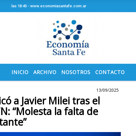
n las 18:45 - www.economiasantafe.com.ar
INICIO
ARCHIVO
NOSOTROS
CONTACTO
13/09/2025
ó a Javier Milei tras el
TN: “Molesta la falta de
stante”