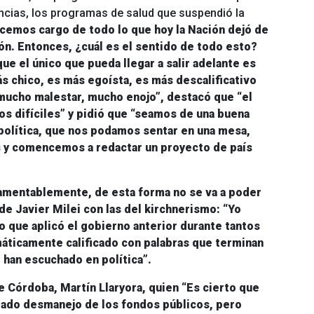
incias, los programas de salud que suspendió la
cemos cargo de todo lo que hoy la Nación dejó de
ón. Entonces, ¿cuál es el sentido de todo esto?
ue el único que pueda llegar a salir adelante es
s chico, es más egoísta, es más descalificativo
mucho malestar, mucho enojo”
, destacó que
“el
s difíciles”
y pidió que “seamos de una buena
política, que nos podamos sentar en una mesa,
as y comencemos a redactar un proyecto de país
“lamentablemente, de esta forma
no se va a poder
de Javier Milei con las del
kirchnerismo
: “Yo
o que aplicó el gobierno anterior durante tantos
máticamente calificado con palabras que terminan
han escuchado en política”.
de Córdoba,
Martín Llaryora
, quien
“Es cierto que
iado desmanejo de los fondos públicos, pero