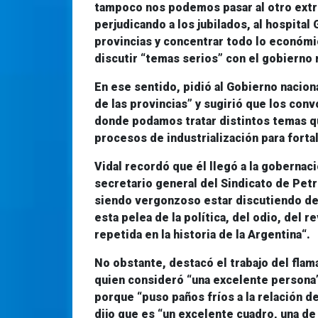
tampoco nos podemos pasar al otro ext
perjudicando a los jubilados, al hospital 
provincias y concentrar todo lo económic
discutir “temas serios” con el gobierno 
En ese sentido, pidió al Gobierno naciona
de las provincias” y sugirió que los con
donde podamos tratar distintos temas 
procesos de industrialización
para forta
Vidal recordó que él llegó a la gobernac
secretario general del Sindicato de Petr
siendo
vergonzoso
estar discutiendo de 
esta pelea de la política, del odio, del r
repetida en la historia de la Argentina“.
No obstante, destacó el trabajo del flam
quien consideró “una excelente persona”
porque “puso paños fríos a la relación de
dijo que es “un excelente cuadro, una de